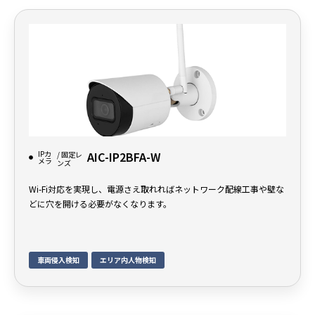
IPカ
AIC-IP2BFA-W
/ 固定レ
メラ
ンズ
Wi-Fi対応を実現し、電源さえ取れればネットワーク配線工事や壁な
どに穴を開ける必要がなくなります。
車両侵入検知
エリア内人物検知