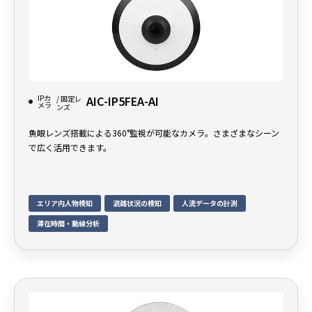
IPカ
AIC-IP5FEA-AI
/ 固定レ
メラ
ンズ
魚眼レンズ搭載による360°監視が可能なカメラ。さまざまなシーン
で広く活用できます。
エリア内人物検知
混雑状況の検知
人流データの計測
滞在時間・動線分析