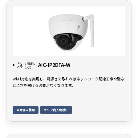
IPカ
AIC-IP2DFA-W
/ 固定レ
メラ
ンズ
Wi-Fi対応を実現し、電源さえ取れればネットワーク配線工事や壁な
どに穴を開ける必要がなくなります。
車両侵入検知
エリア内人物検知