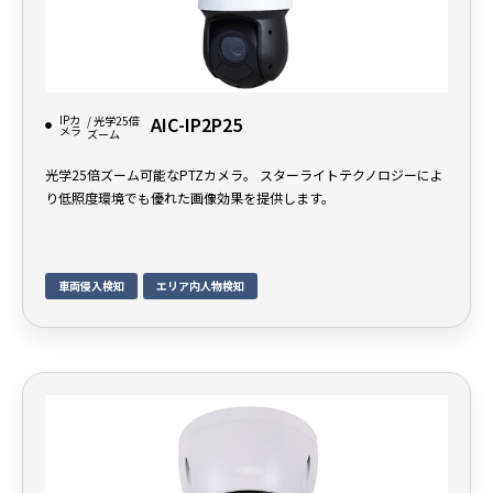
IPカ
AIC-IP2P25
/ 光学25倍
メラ
ズーム
光学25倍ズーム可能なPTZカメラ。 スターライトテクノロジーによ
り低照度環境でも優れた画像効果を提供します。
車両侵入検知
エリア内人物検知