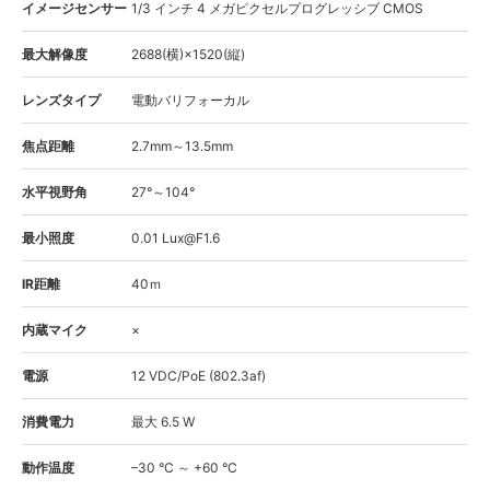
イメージセンサー
1/3 インチ 4 メガピクセルプログレッシブ CMOS
最大解像度
2688(横)×1520(縦)
レンズタイプ
電動バリフォーカル
焦点距離
2.7mm～13.5mm
水平視野角
27°～104°
最小照度
0.01 Lux@F1.6
IR距離
40ｍ
内蔵マイク
×
電源
12 VDC/PoE (802.3af)
消費電力
最大 6.5 W
動作温度
–30 °C ～ +60 °C