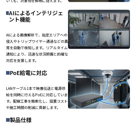
いても、対象物を鮮明に捉えます。
AIによるインテリジェ
ント機能
AIによる画像解析で、指定エリアへの
侵入やトリップワイヤー通過などの異
常を自動で検知します。リアルタイム
通知により、迅速な状況把握と的確な
対応を支援します。
PoE給電に対応
LANケーブル1本で映像伝送と電源供
給を同時に行えるPoEに対応していま
す。配線工事を簡素化し、設置コスト
や施工時間の削減に貢献します。
製品仕様