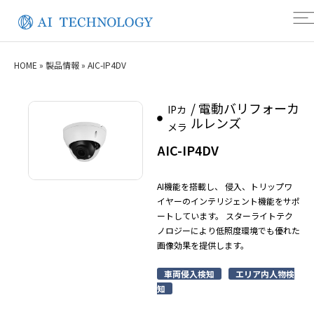
HOME
»
製品情報
»
AIC-IP4DV
/ 電動バリフォーカ
IPカ
ルレンズ
メラ
AIC-IP4DV
AI機能を搭載し、 侵入、トリップワ
イヤーのインテリジェント機能をサポ
ートしています。 スターライトテク
ノロジーにより低照度環境でも優れた
画像効果を提供します。
車両侵入検知
エリア内人物検
知