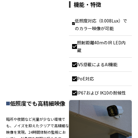
機能・特徴
低照度対応（0.008Lux）で
のカラー映像が可能
照射距離40mのIR LED内
蔵
IVS搭載によるAI機能
PoE対応
IP67および IK10の耐候性
低照度でも高精細映像
暗所や夜間など光量が少ない環境で
も、ノイズを抑えたクリアで高精細な
映像を実現。24時間体制の監視にお