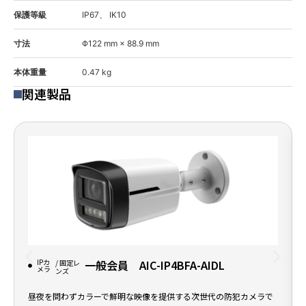
保護等級
IP67、 IK10
寸法
Φ122 mm × 88.9 mm
本体重量
0.47 kg
関連製品
IPカ
一般会員 AIC-IP4BFA-AIDL
/ 固定レ
メラ
ンズ
昼夜を問わずカラーで鮮明な映像を提供する次世代の防犯カメラで