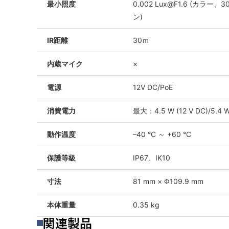
最小照度
0.002 Lux@F1.6 (カラー、30 
ン)
IR距離
30ｍ
内蔵マイク
×
電源
12V DC/PoE
消費電力
最大：4.5 W (12 V DC)/5.4 W
動作温度
–40 °C ～ +60 °C
保護等級
IP67、IK10
寸法
81 mm × Φ109.9 mm
本体重量
0.35 kg
関連製品