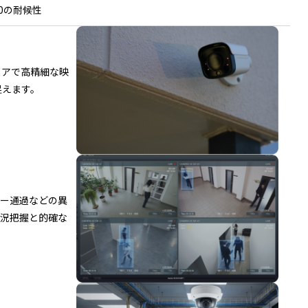
K10の耐候性
リアで高精細な映
捉えます。
ヤー通過などの異
状況把握と的確な