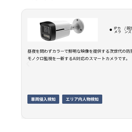
IPカ
/ 
メラ
ンズ
昼夜を問わずカラーで鮮明な映像を提供する次世代の防
モノクロ監視を一新するAI対応のスマートカメラです。
車両侵入検知
エリア内人物検知