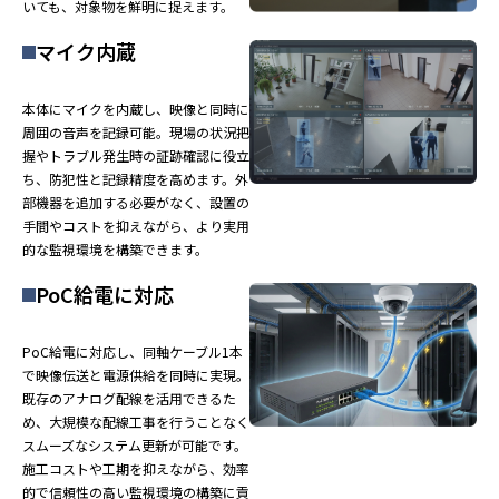
いても、対象物を鮮明に捉えます。
マイク内蔵
本体にマイクを内蔵し、映像と同時に
周囲の音声を記録可能。現場の状況把
握やトラブル発生時の証跡確認に役立
ち、防犯性と記録精度を高めます。外
部機器を追加する必要がなく、設置の
手間やコストを抑えながら、より実用
的な監視環境を構築できます。
PoC給電に対応
PoC給電に対応し、同軸ケーブル1本
で映像伝送と電源供給を同時に実現。
既存のアナログ配線を活用できるた
め、大規模な配線工事を行うことなく
スムーズなシステム更新が可能です。
施工コストや工期を抑えながら、効率
的で信頼性の高い監視環境の構築に貢