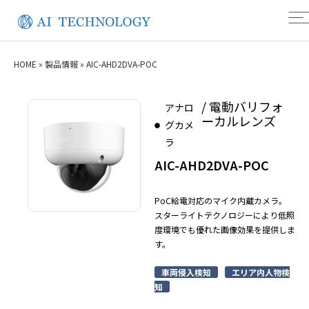
HOME
»
製品情報
»
AIC-AHD2DVA-POC
/ 電動バリフォ
アナロ
ーカルレンズ
グカメ
ラ
AIC-AHD2DVA-POC
PoC給電対応のマイク内蔵カメラ。
スターライトテクノロジーにより低照
度環境でも優れた画像効果を提供しま
す。
車両侵入検知
エリア内人物検
知