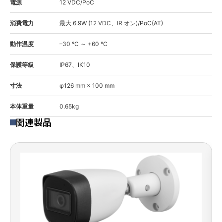
電源
12 VDC/PoC
消費電力
最大 6.9W (12 VDC、IR オン)/PoC(AT)
動作温度
–30 °C ～ +60 °C
保護等級
IP67、IK10
寸法
φ126 mm × 100 mm
本体重量
0.65kg
関連製品