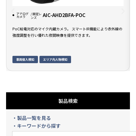
アナログ
AIC-AHD2BFA-POC
/ 固定レ
カメラ
ンズ
PoC給電対応のマイク内蔵カメラ。 スマートIR機能により赤外線の
強度調整を行い優れた夜間映像を提供できます。
車両侵入検知
エリア内人物検知
製品検索
・製品一覧を見る
・キーワードから探す