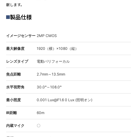
献します。
製品仕様
イメージセンサー
2MP CMOS
最大解像度
1920（横）×1080（縦）
レンズタイプ
電動バリフォーカル
焦点距離
2.7mm～13.5mm
水平視野角
30.0°～108.0°
最小照度
0.001 Lux@F1.6 0 Lux (照明オン)
IR距離
60m
内蔵マイク
〇