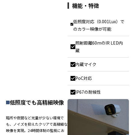
機能・特徴
低照度対応（0.001Lux）で
のカラー映像が可能
照射距離60mのIR LED内
蔵
内蔵マイク
PoC対応
IP67の耐候性
低照度でも高精細映像
暗所や夜間など光量が少ない環境で
も、ノイズを抑えたクリアで高精細な
映像を実現。24時間体制の監視にお