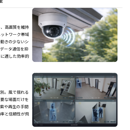
載
し、高画質を維持
ネットワーク帯域
。動きの少ないシ
なデータ通信を抑
用に適した効率的
識別。風で揺れる
必要な場面だけを
検索や再生の手間
効率と信頼性が飛