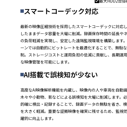
最大HDD2台搭
スマートコーデック対応
最新の映像圧縮技術を採用したスマートコーデックに対応
したままデータ容量を大幅に削減。録画保存時間の延長や
の負荷軽減を実現し、安定した遠隔監視環境を構築します
ーンでは自動的にビットレートを最適化することで、無駄
制。ストレージコストと運用負担の低減に貢献し、長期運
な映像管理を可能にします。
AI搭載で誤検知が少ない
高度なAI映像解析機能を内蔵し、映像内の人や車両を自動
木々や小動物、影などによる誤検知を大幅に削減します。
的確に検出・記録することで、録画データの無駄を省き、
を大きく軽減。重要な証拠映像を確実に残せるため、監視
躍的に向上します。