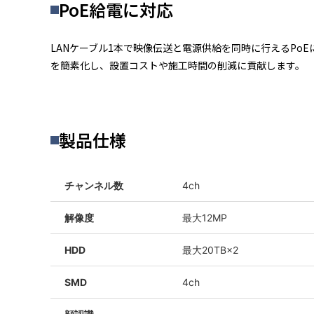
PoE給電に対応
LANケーブル1本で映像伝送と電源供給を同時に行えるPo
を簡素化し、設置コストや施工時間の削減に貢献します。
製品仕様
チャンネル数
4ch
解像度
最大12MP
HDD
最大20TB×2
SMD
4ch