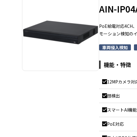
AIN-IP04
PoE給電対応4CH
モーション検知の
車両侵入検知
機能・特徴
12MPカメラ対
顔検出
スマートAI機
PoE対応