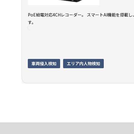
PoE給電対応4CHレコーダー。 スマートAI機能を搭
す。
車両侵入検知
エリア内人物検知