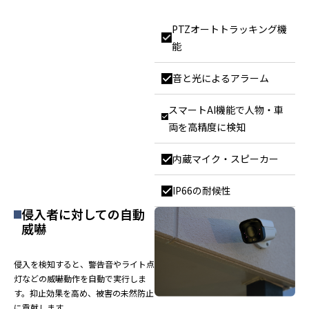
PTZオートトラッキング機
能
音と光によるアラーム
スマートAI機能で人物・車
両を高精度に検知
内蔵マイク・スピーカー
IP66の耐候性
侵入者に対しての自動
威嚇
侵入を検知すると、警告音やライト点
灯などの威嚇動作を自動で実行しま
す。抑止効果を高め、被害の未然防止
に貢献します。