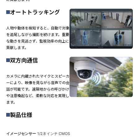
オートトラッキング
人物や動体を検知すると、自動で対象
を追尾しながら撮影を続けます。重要
な動きを見逃さず、監視効率の向上に
貢献します。
双方向通信
カメラに内蔵されたマイクとスピーカ
ーにより、映像を見ながら音声での会
話が可能です。遠隔地からの呼びかけ
や注意喚起など、柔軟な対応を実現し
ます。
製品仕様
イメージセンサー
1/2.8 インチ CMOS