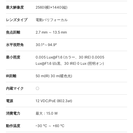
最大解像度
2560(横)×1440(縦)
レンズタイプ
電動バリフォーカル
焦点距離
2.7 mm ～ 13.5 mm
水平視野角
30.1°～94.9°
最小照度
0.005 Lux@F1.6 (カラー、30 IRE) 0.0005
Lux@F1.6 (白黒、30 IRE) 0 Lux (照明オン)
IR距離
50 m(IR) 30 m(暖色光)
内蔵マイク
〇
電源
12 VDC/PoE (802.3at)
消費電力
最大：15.0 W
動作温度
–30 °C ～ +60 °C