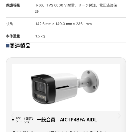
保護等級
IP66、TVS 6000 V 耐雷、サージ保護、電圧過渡保
護
寸法
142.6 mm × 140.0 mm × 236.1 mm
本体重量
1.5 kg
関連製品
IPカ
一般会員 AIC-IP4BFA-AIDL
/ 固定レ
メラ
ンズ