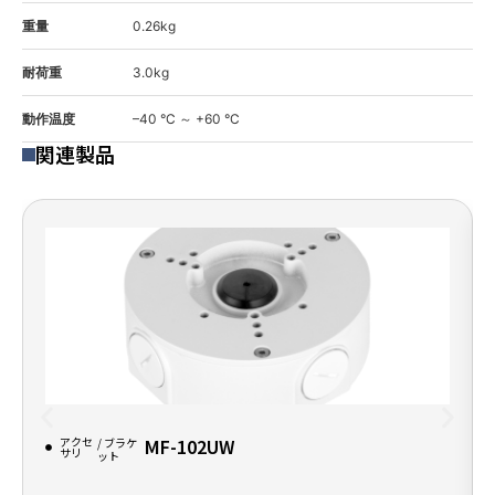
重量
0.26kg
耐荷重
3.0kg
動作温度
–40 °C ～ +60 °C
関連製品
アクセ
MF-102UW
/ ブラケ
サリ
ット