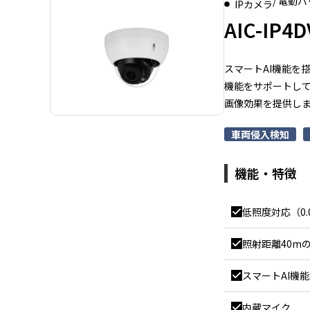
/ 電動
IPカメラ
AIC-IP4D
スマートAI機能を
機能をサポートして
画像効果を提供し
車両侵入検知
機能・特徴
低照度対応（0.
照射距離40mのI
スマートAI機
内蔵マイク