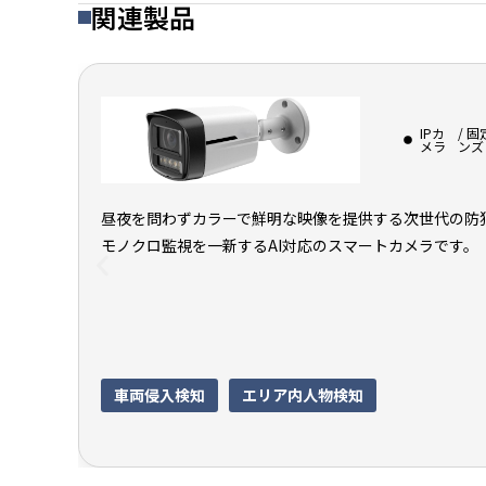
関連製品
IPカ
/ 
メラ
ンズ
昼夜を問わずカラーで鮮明な映像を提供する次世代の防
モノクロ監視を一新するAI対応のスマートカメラです。
車両侵入検知
エリア内人物検知