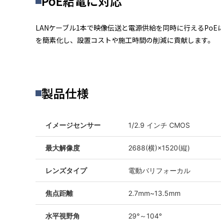
PoE給電に対応
LANケーブル1本で映像伝送と電源供給を同時に行えるPo
を簡素化し、設置コストや施工時間の削減に貢献します。
製品仕様
イメージセンサー
1/2.9 インチ CMOS
最大解像度
2688(横)×1520(縦)
レンズタイプ
電動バリフォーカル
焦点距離
2.7mm~13.5mm
水平視野角
29°～104°