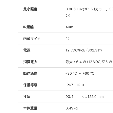
最小照度
0.006 Lux@F1.5 (カラー、30 
ン)
IR距離
40m
内蔵マイク
〇
電源
12 VDC/PoE (802.3af)
消費電力
最大：6.4 W (12 VDC)/7.6 W 
動作温度
–30 °C ～ +60 °C
保護等級
IP67、IK10
寸法
93.4 mm × Φ122.0 mm
本体重量
0.49kg