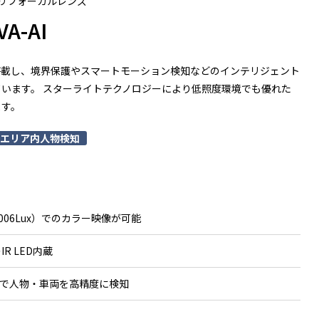
バリフォーカルレンズ
VA-AI
搭載し、境界保護やスマートモーション検知などのインテリジェント
います。 スターライトテクノロジーにより低照度環境でも優れた
ます。
エリア内人物検知
006Lux）でのカラー映像が可能
R LED内蔵
能で人物・車両を高精度に検知