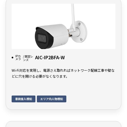
IPカ
AIC-IP2BFA-W
/ 固定レ
メラ
ンズ
Wi-Fi対応を実現し、電源さえ取れればネットワーク配線工事や壁な
どに穴を開ける必要がなくなります。
車両侵入検知
エリア内人物検知