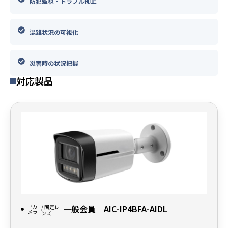
防犯監視・トラブル抑止
混雑状況の可視化
災害時の状況把握
対応製品
IPカ
一般会員 AIC-IP4BFA-AIDL
/ 固定レ
メラ
ンズ