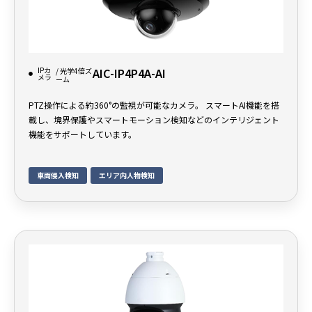
IPカ
AIC-IP4P4A-AI
/ 光学4倍ズ
メラ
ーム
PTZ操作による約360°の監視が可能なカメラ。 スマートAI機能を搭
載し、境界保護やスマートモーション検知などのインテリジェント
機能をサポートしています。
車両侵入検知
エリア内人物検知