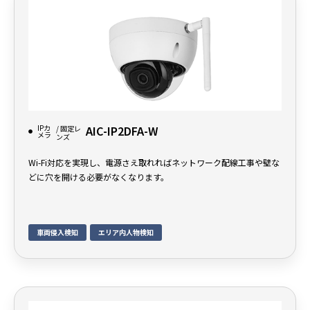
IPカ
AIC-IP2DFA-W
/ 固定レ
メラ
ンズ
Wi-Fi対応を実現し、電源さえ取れればネットワーク配線工事や壁な
どに穴を開ける必要がなくなります。
車両侵入検知
エリア内人物検知