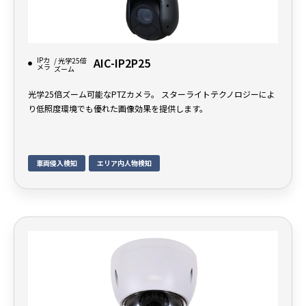
IPカ
AIC-IP2P25
/ 光学25倍
メラ
ズーム
光学25倍ズーム可能なPTZカメラ。 スターライトテクノロジーによ
り低照度環境でも優れた画像効果を提供します。
車両侵入検知
エリア内人物検知