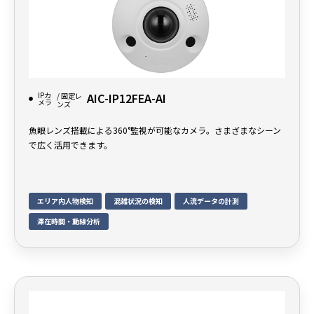
IPカ
AIC-IP12FEA-AI
/ 固定レ
メラ
ンズ
魚眼レンズ搭載による360°監視が可能なカメラ。さまざまなシーン
で広く活用できます。
エリア内人物検知
混雑状況の検知
人流データの計測
滞在時間・動線分析