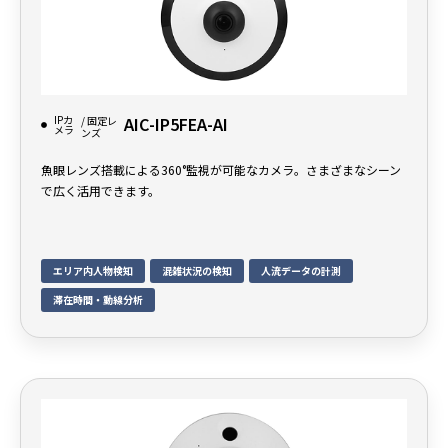
IPカ
AIC-IP5FEA-AI
/ 固定レ
メラ
ンズ
魚眼レンズ搭載による360°監視が可能なカメラ。さまざまなシーン
で広く活用できます。
エリア内人物検知
混雑状況の検知
人流データの計測
滞在時間・動線分析