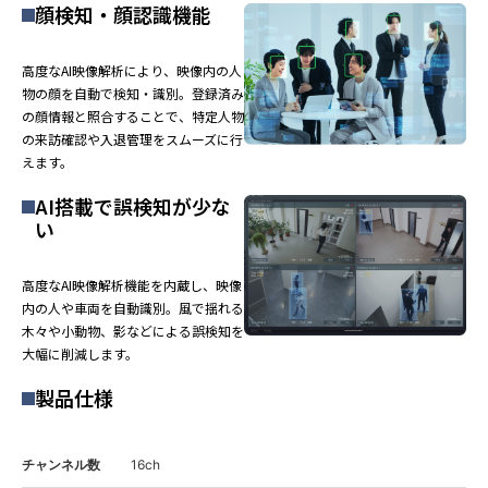
顔検知・顔認識機能
高度なAI映像解析により、映像内の人
物の顔を自動で検知・識別。登録済み
の顔情報と照合することで、特定人物
の来訪確認や入退管理をスムーズに行
えます。
AI搭載で誤検知が少な
い
高度なAI映像解析機能を内蔵し、映像
内の人や車両を自動識別。風で揺れる
木々や小動物、影などによる誤検知を
大幅に削減します。
製品仕様
チャンネル数
16ch