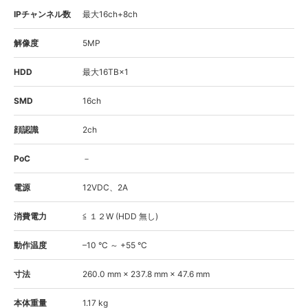
IPチャンネル数
最大16ch+8ch
解像度
5MP
HDD
最大16TB×1
SMD
16ch
顔認識
2ch
PoC
－
電源
12VDC、2A
消費電力
≦ １２W (HDD 無し)
動作温度
–10 °C ～ +55 °C
寸法
260.0 mm × 237.8 mm × 47.6 mm
本体重量
1.17 kg