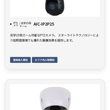
IPカ
AIC-IP2P25
/ 光学25倍
メラ
ズーム
光学25倍ズーム可能なPTZカメラ。 スターライトテクノロジーによ
り低照度環境でも優れた画像効果を提供します。
車両侵入検知
エリア内人物検知