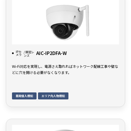
IPカ
AIC-IP2DFA-W
/ 固定レ
メラ
ンズ
Wi-Fi対応を実現し、電源さえ取れればネットワーク配線工事や壁な
どに穴を開ける必要がなくなります。
車両侵入検知
エリア内人物検知