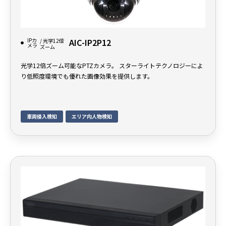
IPカ
AIC-IP2P12
/ 光学12倍
メラ
ズーム
光学12倍ズーム可能なPTZカメラ。 スターライトテクノロジーによ
り低照度環境でも優れた画像効果を提供します。
車両侵入検知
エリア内人物検知