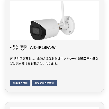
IPカ
AIC-IP2BFA-W
/ 固定レ
メラ
ンズ
Wi-Fi対応を実現し、電源さえ取れればネットワーク配線工事や壁な
どに穴を開ける必要がなくなります。
車両侵入検知
エリア内人物検知