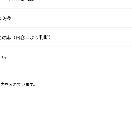
の交換
地対応（内容により判断）
です。
も力を入れています。