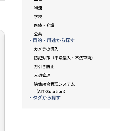
物流
学校
医療・介護
公共
・目的・用途から探す
カメラの導入
アクセ
/ ブラケ
M
サリ
ット
防犯対策（不法侵入・不法車両）
万引き防止
入退管理
ポールマウントブラケット
映像統合管理システム
（AIT-Solution）
・タグから探す