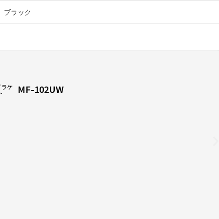
、ブラック
 ブラケ
MF-102UW
ト