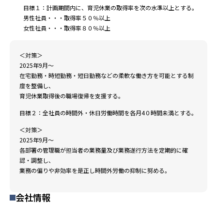
目標１：計画期間内に、育児休業の取得率を次の水準以上とする。
男性社員・・・取得率５０％以上
女性社員・・・取得率８０％以上
＜対策＞
2025年9月～
在宅勤務・時短勤務・短日勤務などの柔軟な働き方を可能とする制
度を整備し、
育児休業取得後の職場復帰を支援する。
目標２：全社員の時間外・休日労働時間を各月4０時間未満とする。
＜対策＞
2025年9月～
各部署の管理職が担当者の業務量及び業務遂行方法を定期的に確
認・調整し、
業務の偏りや非効率を是正し時間外労働の抑制に努める。
会社情報