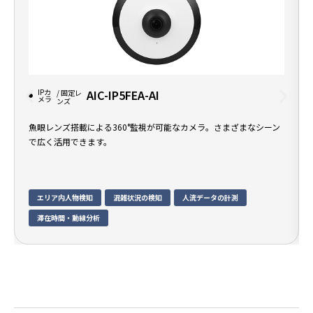
IPカ
AIC-IP5FEA-AI
/ 固定レ
メラ
ンズ
魚眼レンズ搭載による360°監視が可能なカメラ。さまざまなシーン
で広く活用できます。
エリア内人物検知
混雑状況の検知
人流データの計測
滞在時間・動線分析