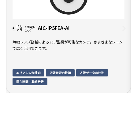
IPカ
AIC-IP5FEA-AI
/ 固定レ
メラ
ンズ
魚眼レンズ搭載による360°監視が可能なカメラ。さまざまなシーン
で広く活用できます。
エリア内人物検知
混雑状況の検知
人流データの計測
滞在時間・動線分析