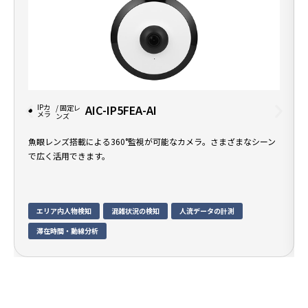
IPカ
AIC-IP5FEA-AI
/ 固定レ
メラ
ンズ
魚眼レンズ搭載による360°監視が可能なカメラ。さまざまなシーン
で広く活用できます。
エリア内人物検知
混雑状況の検知
人流データの計測
滞在時間・動線分析