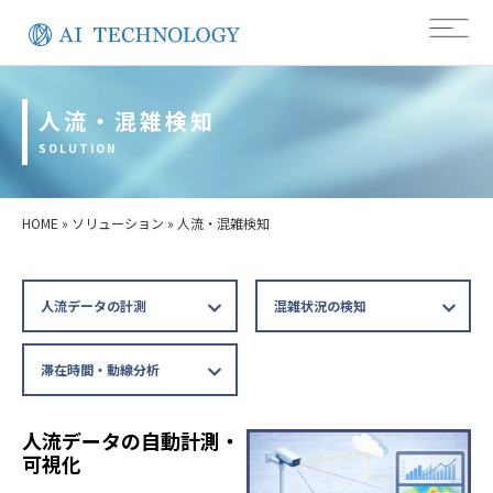
人流・混雑検知
SOLUTION
HOME
»
ソリューション
»
人流・混雑検知
人流データの計測
混雑状況の検知
滞在時間・動線分析
人流データの自動計測・
可視化